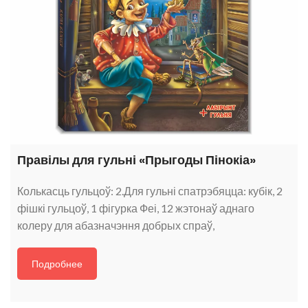
Правілы для гульні «Прыгоды Пінокіа»
Колькасць гульцоў: 2.Для гульні спатрэбяцца: кубік, 2
фішкі гульцоў, 1 фігурка Феі, 12 жэтонаў аднаго
колеру для абазначэння добрых спраў,
Подробнее