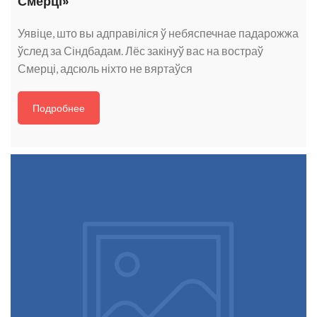
Смерці»
Уявіце, што вы адправіліся ў небяспечнае падарожжа
ўслед за Сіндбадам. Лёс закінуў вас на востраў
Смерці, адсюль ніхто не вяртаўся
Подробнее