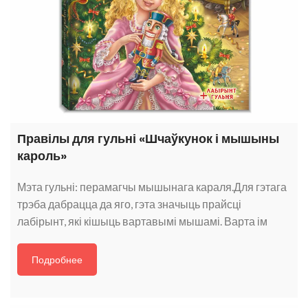
Правілы для гульні «Шчаўкунок і мышыны
кароль»
Мэта гульні: перамагчы мышынага караля.Для гэтага
трэба дабрацца да яго, гэта значыць прайсці
лабірынт, які кішыць вартавымі мышамі. Варта ім
Подробнее