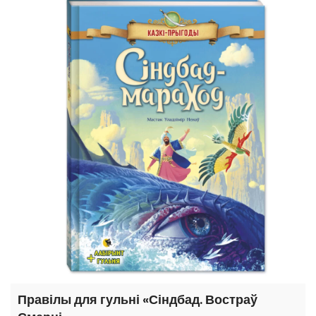
Правілы для гульні «Сіндбад. Востраў