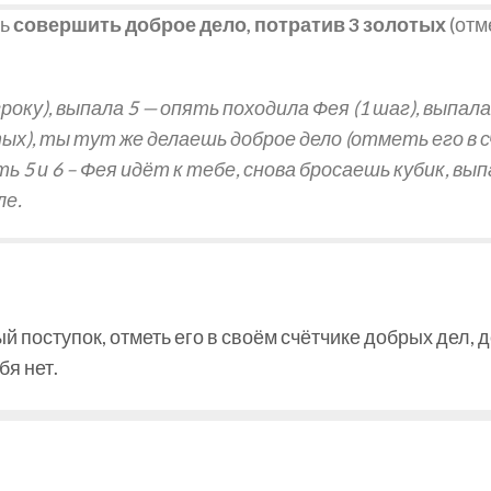
шь
совершить доброе дело, потратив 3 золотых
(отм
гроку), выпала 5 — опять походила Фея (1 шаг), выпа
ых), ты тут же делаешь доброе дело (отметь его в с
ть 5 и 6 – Фея идёт к тебе, снова бросаешь кубик, 
ле.
 поступок, отметь его в своём счётчике добрых дел, д
бя нет.