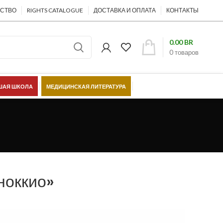
ЕСТВО
RIGHTS CATALOGUE
ДОСТАВКА И ОПЛАТА
КОНТАКТЫ
0.00
BR
0
товаров
АЯ ШКОЛА
МЕДИЦИНСКАЯ ЛИТЕРАТУРА
ШЁЛКОВЫЙ ПУТЬ
ноккио»