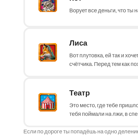
Ворует все деньги, что ты 
Лиса
Вот плутовка, ей так и хоч
счётчика. Перед тем как по
Театр
Это место, где тебе пришло
тебя поймали на лжи, в сп
Если по дороге ты попадёшь на одно деление