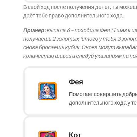
В свой ход после получения денег, ты може
даёт тебе право дополнительного хода.
Пример:
выпала 6 – походила Фея (1 шаг к и
получаешь 2 золотых (итого у тебя 3 золот
снова бросаешь кубик. Снова могут выпада
количество шагов и следуй указаниям на по
Фея
Помогает совершить добрый
дополнительного хода у те
Кот