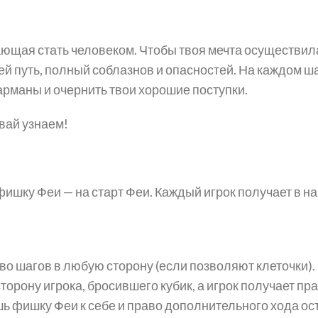
тающая стать человеком. Чтобы твоя мечта осуществи
ей путь, полный соблазнов и опасностей. На каждом ша
 карманы и очернить твои хорошие поступки.
вай узнаем!
фишку Феи — на старт Феи. Каждый игрок получает в н
о шагов в любую сторону (если позволяют клеточки).
орону игрока, бросившего кубик, а игрок получает пра
 фишку Феи к себе и право дополнительного хода оста