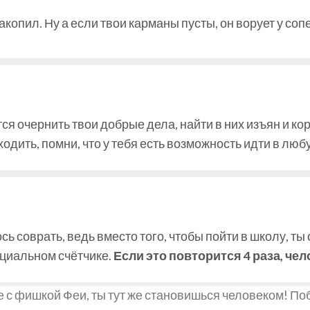
накопил. Ну а если твои карманы пусты, он ворует у соп
ется очернить твои добрые дела, найти в них изъян и ко
ходить, помни, что у тебя есть возможность идти в люб
сь соврать, ведь вместо того, чтобы пойти в школу, ты
ециальном счётчике.
Если это повторится 4 раза, чел
 с фишкой Феи, ты тут же становишься человеком! Поб