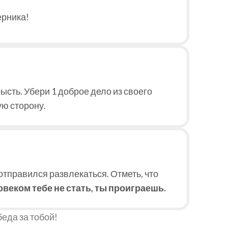
ерника!
рысть. Убери 1 доброе дело из своего
ую сторону.
 отправился развлекаться. Отметь, что
овеком тебе не стать, ты проиграешь.
еда за тобой!