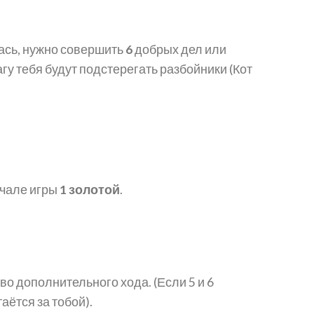
лась, нужно совершить
6
добрых дел или
гу тебя будут подстерегать разбойники (Кот
ачале игры
1 золотой
.
во дополнительного хода. (Если 5 и 6
ётся за тобой).