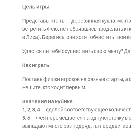
Цель игры
Представь, что ты — деревянная кукла, меч
встретить Фею, не побоявшись проделать к н
и Лиса). Берегись, они хотят обчистить твои
Удастся ли тебе осуществить свою мечту? Да
Как играть
Поставь фишки игроков на разные старты, а 
Решите, кто ходит первым.
Значения на кубике:
1, 2, 3, 4
— сделай соответствующее количеств
5, 6
— Фея перемещается на одну клеточку в ст
выпадают много раз подряд, ты передвигаешь