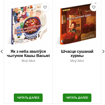
Як з неба зваліўся
Шчасце сушанай
чыгунок Кашы Васьмі
хурмы
Скарбаў
Моў Айлі
Моў Айлі
ЧИТАТЬ ДАЛЕЕ
ЧИТАТЬ ДАЛЕЕ