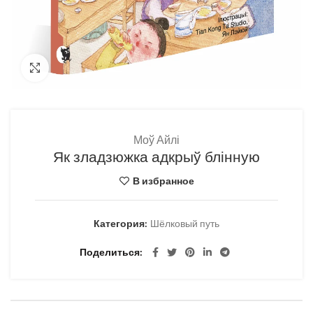
Нажмите, чтобы увеличить
Моў Айлі
Як зладзюжка адкрыў блінную
В избранное
Категория:
Шёлковый путь
Поделиться