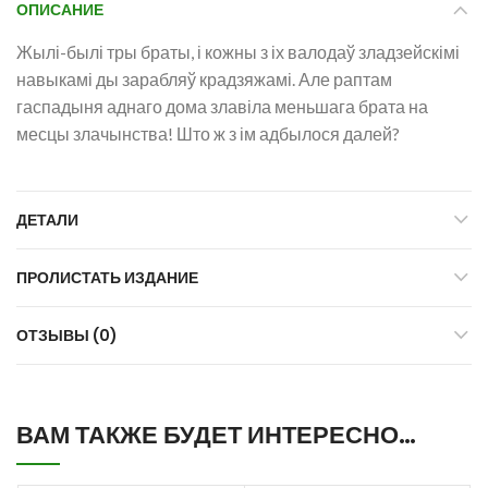
ОПИСАНИЕ
Жылі-былі тры браты, і кожны з іх валодаў зладзейскімі
навыкамі ды зарабляў крадзяжамі. Але раптам
гаспадыня аднаго дома злавіла меньшага брата на
месцы злачынства! Што ж з ім адбылося далей?
ДЕТАЛИ
ПРОЛИСТАТЬ ИЗДАНИЕ
ОТЗЫВЫ (0)
ВАМ ТАКЖЕ БУДЕТ ИНТЕРЕСНО…