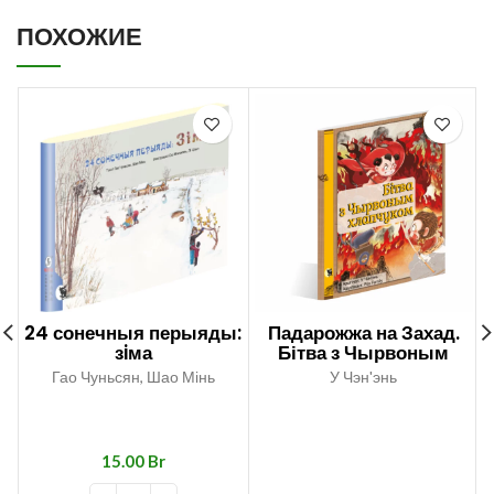
ПОХОЖИЕ
24 сонечныя перыяды:
Падарожжа на Захад.
зiма
Бітва з Чырвоным
хлапчуком
Гао Чуньсян, Шао Мінь
У Чэн'энь
Br