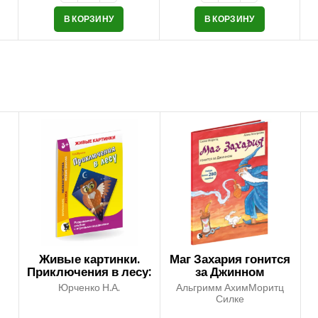
В КОРЗИНУ
В КОРЗИНУ
Живые картинки.
Маг Захария гонится
Приключения в лесу:
за Джинном
развивающий
Юрченко Н.А.
Альгримм АхимМоритц
альбом с игровыми
Силке
заданиями