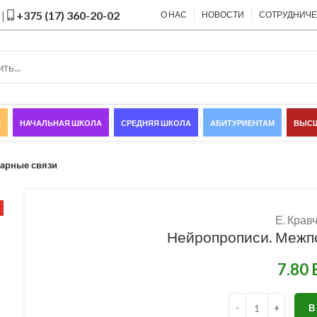
|
+375 (17) 360-20-02
О НАС
НОВОСТИ
СОТРУДНИЧ
Е
НАЧАЛЬНАЯ ШКОЛА
СРЕДНЯЯ ШКОЛА
АБИТУРИЕНТАМ
ВЫСШ
арные связи
Е. Крав
Нейропрописи. Межп
В