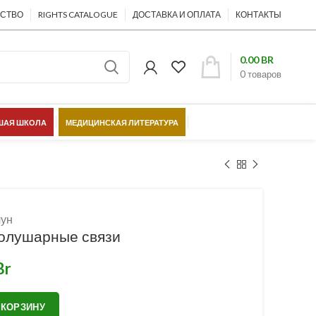
ЕСТВО
RIGHTS CATALOGUE
ДОСТАВКА И ОПЛАТА
КОНТАКТЫ
0.00
BR
0
товаров
АЯ ШКОЛА
МЕДИЦИНСКАЯ ЛИТЕРАТУРА
ШЁЛКОВЫЙ ПУТЬ
чун
олушарные связи
Br
 КОРЗИНУ