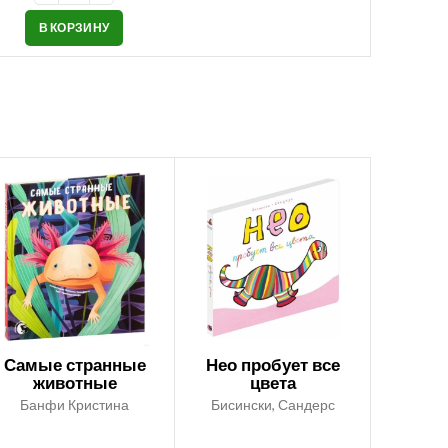
В КОРЗИНУ
Самые странные
Нео пробует все
животные
цвета
Банфи Кристина
Бисински, Сандерс
Лемменс