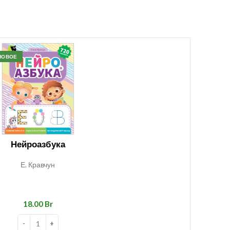
НОВОЕ
Нейроазбука
Е. Кравчун
Br