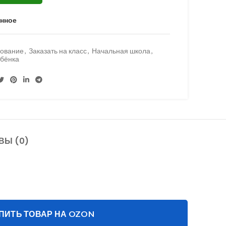
анное
зование
,
Заказать на класс
,
Начальная школа
,
ебёнка
ВЫ (0)
ПИТЬ ТОВАР НА OZON