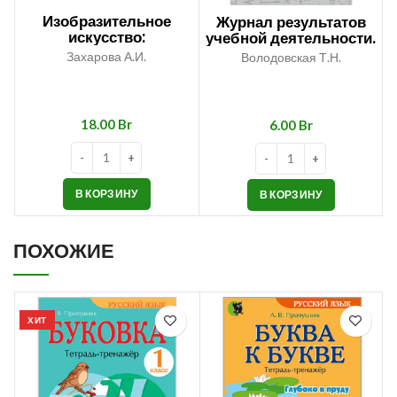
Изобразительное
Журнал результатов
искусство:
учебной деятельности.
демонстрационный
Трудовое обучение.
Захарова А.И.
Володовская Т.Н.
материал для 1–4
Изобразительное
классов
искусство. 4 класс
Br
Br
В КОРЗИНУ
В КОРЗИНУ
ПОХОЖИЕ
ХИТ