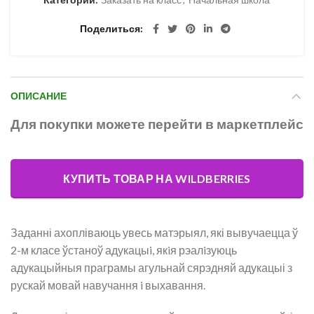
Поделиться
ОПИСАНИЕ
Для покупки можете перейти в маркетплейс
КУПИТЬ ТОВАР НА WILDBERRIES
Заданні ахопліваюць увесь матэрыял, які вывучаецца ў
2-м класе ўстаноў адукацыi, якiя рэалiзуюць
адукацыйныя праграмы агульнай сярэдняй адукацыі з
рускай мовай навучання i выхавання.