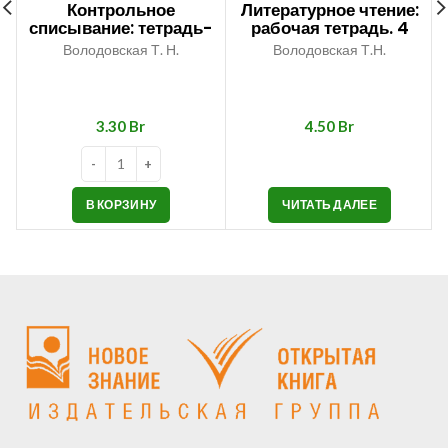
Контрольное
Литературное чтение:
списывание: тетрадь-
рабочая тетрадь. 4
тренажёр по русскому
класс
Володовская Т. Н.
Володовская Т.Н.
языку. 1 класс
Br
Br
В КОРЗИНУ
ЧИТАТЬ ДАЛЕЕ