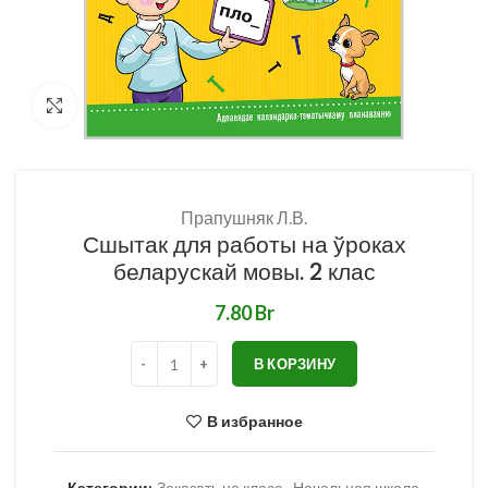
Нажмите, чтобы увеличить
Прапушняк Л.В.
Сшытак для работы на ўроках
беларускай мовы. 2 клас
Br
В КОРЗИНУ
В избранное
Категории:
Заказать на класс
,
Начальная школа