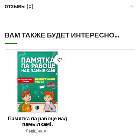
ОТЗЫВЫ (0)
ВАМ ТАКЖЕ БУДЕТ ИНТЕРЕСНО…
Памятка па рабоце над
памылкамі.
Беларуская мова. 2-4
Левiцiна А.I.
класы