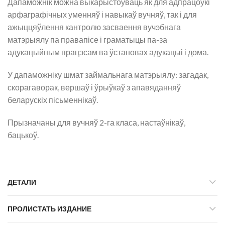
Дапаможнік можна выкарыстоўваць як для адпрацоўкі
арфаграфічных уменняў і навыкаў вучняў, так і для
ажыццяўлення кантролю засваення вучэбнага
матэрыялу па правапісе і граматыцы па-за
адукацыйным працэсам ва ўстановах адукацыі і дома.
У дапаможніку шмат займальнага матэрыялу: загадак,
скорагаворак, вершаў і ўрыўкаў з апавяданняў
беларускіх пісьменнікаў.
Прызначаны для вучняў 2-га класа, настаўнікаў,
бацькоў.
ДЕТАЛИ
ПРОЛИСТАТЬ ИЗДАНИЕ