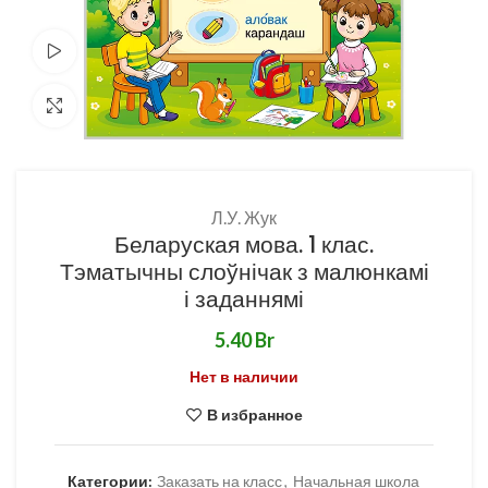
Смотреть видео
Нажмите, чтобы увеличить
Л.У. Жук
Беларуская мова. 1 клас.
Тэматычны слоўнічак з малюнкамі
і заданнямі
Br
Нет в наличии
В избранное
Категории:
Заказать на класс
,
Начальная школа