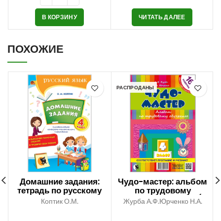
В КОРЗИНУ
ЧИТАТЬ ДАЛЕЕ
ПОХОЖИЕ
РАСПРОДАНЫ
Домашние задания:
Чудо-мастер: альбом
тетрадь по русскому
по трудовому
языку. 4 класс
обучению. 4 класс (в
Коптик О.М.
Журба А.Ф.Юрченко Н.А.
пакете)