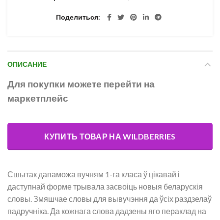
Поделиться
ОПИСАНИЕ
Для покупки можете перейти на
маркетплейс
КУПИТЬ ТОВАР НА WILDBERRIES
Сшытак дапаможа вучням 1-га класа ў цікавай і
даступнай форме трывала засвоіць новыя беларускія
словы. Змяшчае словы для вывучэння да ўсіх раздзелаў
падручніка. Да кожнага слова дадзены яго пераклад на