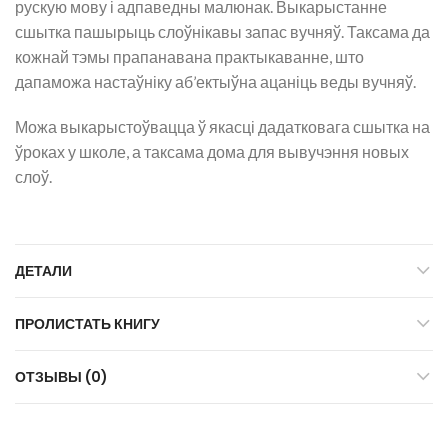
рускую мову і адпаведны малюнак. Выкарыстанне
сшытка пашырыць слоўнікавы запас вучняў. Таксама да
кожнай тэмы прапанавана практыкаванне, што
дапаможа настаўніку аб’ектыўна ацаніць веды вучняў.
Можа выкарыстоўвацца ў якасці дадатковага сшытка на
ўроках у школе, а таксама дома для вывучэння новых
слоў.
ДЕТАЛИ
ПРОЛИСТАТЬ КНИГУ
ОТЗЫВЫ (0)