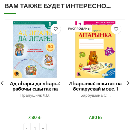
ВАМ ТАКЖЕ БУДЕТ ИНТЕРЕСНО…
РАСПРОДАНЫ
Ад лiтары да лiтары:
Лiтарынка: сшытак па
рабочы сшытак па
беларускай мове. 1
беларускай мове. 1
клас
Прапушняк Л.В.
Барбушына С.Г.
клас (з наклейкамi)
Br
Br