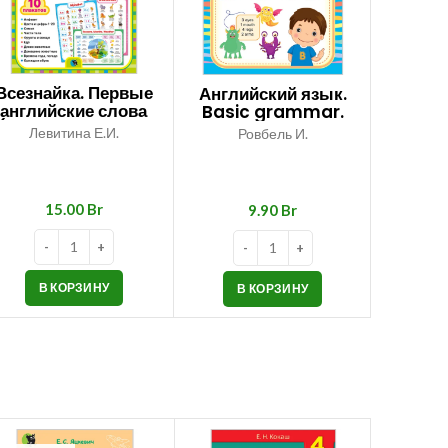
Всезнайка. Первые
Английский язык.
английские слова
Basic grammar.
(набор плакатов в
Activity book
Левитина Е.И.
Ровбель И.
папке)
Br
Br
В КОРЗИНУ
В КОРЗИНУ