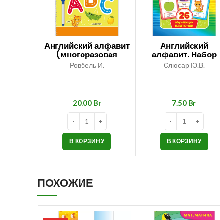
Английский алфавит
Английский
(многоразовая
алфавит. Набор
тетрадь «пиши-
обучающих карточ
Ровбель И.
Слюсар Ю.В.
стирай» с
фломастером)
Br
Br
В КОРЗИНУ
В КОРЗИНУ
ПОХОЖИЕ