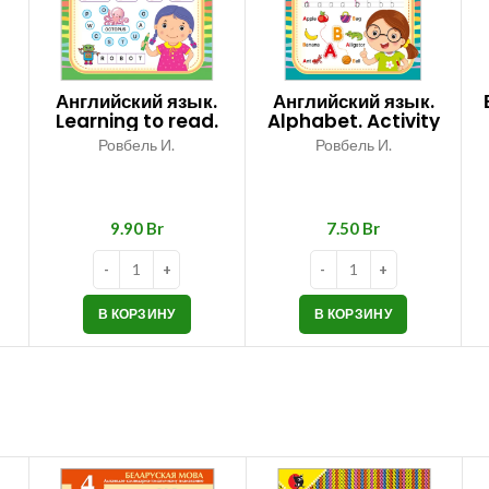
Английский язык.
Английский язык.
Learning to read.
Alphabet. Activity
ек
Activity book
book
Ровбель И.
Ровбель И.
Br
Br
В КОРЗИНУ
В КОРЗИНУ