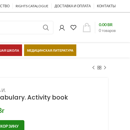
ЕСТВО
RIGHTS CATALOGUE
ДОСТАВКА И ОПЛАТА
КОНТАКТЫ
0.00
BR
0
товаров
АЯ ШКОЛА
МЕДИЦИНСКАЯ ЛИТЕРАТУРА
ШЁЛКОВЫЙ ПУТЬ
 И.
cabulary. Activity book
Br
 КОРЗИНУ