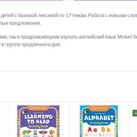
детей с базовой лексикой по 17 темам. Работа с новыми сло
елые предложения.
и, так и продолжающими изучать английский язык. Может б
е в группе продлённого дня.