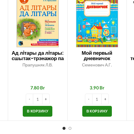
Ад лiтары да лiтары:
Мой первый
сшытак-трэнажор па
дневничок
т
беларускай мове. 4
Прапушняк Л.В.
Семенович А.Г.
ов
клас
1
Br
Br
В КОРЗИНУ
В КОРЗИНУ