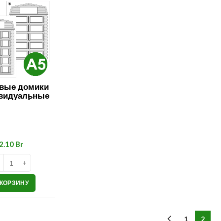
вые домики
видуальные
рточки)
Br
 КОРЗИНУ
1
2