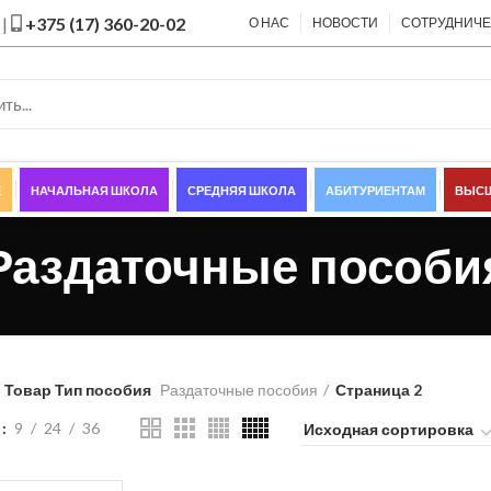
|
+375 (17) 360-20-02
О НАС
НОВОСТИ
СОТРУДНИЧ
Е
НАЧАЛЬНАЯ ШКОЛА
СРЕДНЯЯ ШКОЛА
АБИТУРИЕНТАМ
ВЫСШ
Раздаточные пособи
Товар Тип пособия
Раздаточные пособия
Страница 2
ь
9
24
36