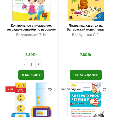
Контрольное списывание:
Лiтарынка: сшытак па
тетрадь-тренажёр по русскому
беларускай мове. 1 клас
языку. 2 класс
Володовская Т. Н.
Барбушына С.Г.
Br
Br
В КОРЗИНУ
ЧИТАТЬ ДАЛЕЕ
ХИТ
РАСПРОДАНЫ