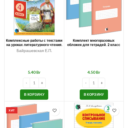
Комплексные работы с текстами
Комплект многоразовых
на уроках литературного чтения.
обложек для тетрадей. 2 класс
4 класс
Байрашевская Е.П.
Br
Br
В КОРЗИНУ
В КОРЗИНУ
ХИТ