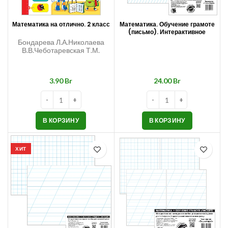
Математика на отлично. 2 класс
Математика. Обучение грамоте
(письмо). Интерактивное
наглядное пособие для
Бондарева Л.А.Николаева
магнитной доски. Технология
В.В.Чеботаревская Т.М.
«Пиши-стирай». 1 класс (с
дополнительной разлиновкой)
Br
Br
В КОРЗИНУ
В КОРЗИНУ
ХИТ