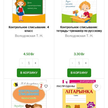
Контрольное списывание. 4
Контрольное списывание:
класс
тетрадь-тренажёр по русскому
языку. 1 класс
Володовская Т. Н.
Володовская Т. Н.
Br
Br
В КОРЗИНУ
В КОРЗИНУ
РАСПРОДАНЫ