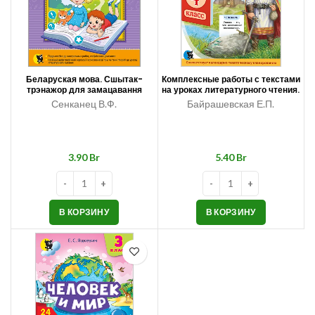
Беларуская мова. Сшытак-
Комплексные работы с текстами
трэнажор для замацавання
на уроках литературного чтения.
ведаў. 2 клас
4 класс
Сенканец В.Ф.
Байрашевская Е.П.
Br
Br
В КОРЗИНУ
В КОРЗИНУ