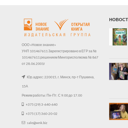
НОВОСТ
ООО «Новое знание»
УНП 101467611 Зарегистрировано в ЕГР за №
101467611 решением Мингорисполкома № 867
от 28.06.2001г
Юр.адрес: 220015, г. Минск, пр-т Пушкина,
15А
Режим работы: Пн-Пт. С 9.00 до 17.00
+375 (29) 3-640-640
+375 (17) 360-20-02
sale@wnk.biz