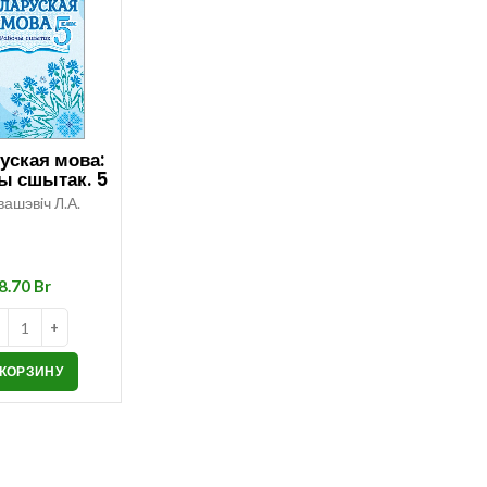
уская мова:
ы сшытак. 5
клас
ашэвiч Л.А.
Br
 КОРЗИНУ