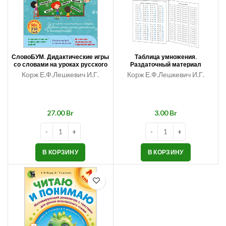
СловоБУМ. Дидактические игры
Таблица умножения.
со словами на уроках русского
Раздаточный материал
языка во 2 классе
Корж Е.Ф.Лешкевич И.Г.
Корж Е.Ф.Лешкевич И.Г.
Br
Br
В КОРЗИНУ
В КОРЗИНУ