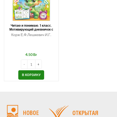
Читаю и понимаю. 1 класс.
Мотивирующий дневничок с
текстами для уроков
Корж Е.Ф.Лешкевич И.Г.
внеклассного чтения
Br
В КОРЗИНУ