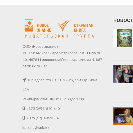
НОВОСТ
ООО «Новое знание»
УНП 101467611 Зарегистрировано в ЕГР за №
101467611 решением Мингорисполкома № 867
от 28.06.2001г
Юр.адрес: 220015, г. Минск, пр-т Пушкина,
15А
Режим работы: Пн-Пт. С 9.00 до 17.00
+375 (29) 3-640-640
+375 (17) 360-20-02
sale@wnk.biz