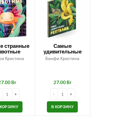
е странные
Самые
ивотные
удивительные
рептилии
и Кристина
Банфи Кристина
Br
Br
 КОРЗИНУ
В КОРЗИНУ